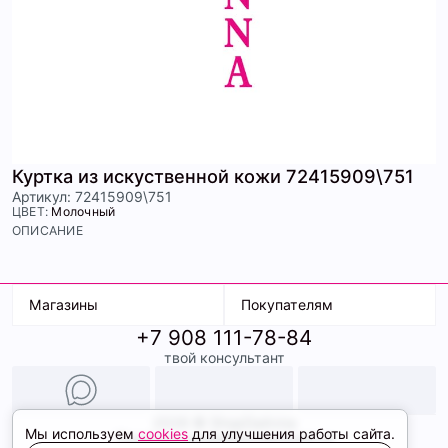
Куртка из искуственной кожи 72415909\751
Артикул: 72415909\751
ЦВЕТ:
Молочный
ОПИСАНИЕ
Магазины
Покупателям
+7 908 111-78-84
К. Маркса, 18
Доставка
твой консультант
Ленина, 15
Условия оплаты
ТК Терминал
Обмен и возврат
ТРК Континент
Подарочные карты
Образы
2026 © ShopDaAnna
Мы используем
cookies
для улучшения работы сайта.
Политика конфиденциальности