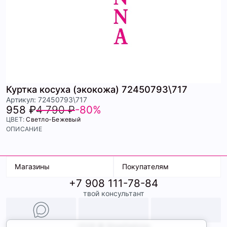
Куртка косуха (экокожа) 72450793\717
Артикул: 72450793\717
958 ₽
4 790 ₽
-80%
ЦВЕТ:
Светло-Бежевый
ОПИСАНИЕ
Магазины
Покупателям
+7 908 111-78-84
К. Маркса, 18
Доставка
твой консультант
Ленина, 15
Условия оплаты
ТК Терминал
Обмен и возврат
ТРК Континент
Подарочные карты
Образы
2026 © ShopDaAnna