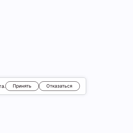
та.
Принять
Отказаться
идка