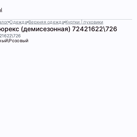
Ы
алог
Одежда
Верхняя одежда
Куртки | пуховики
люрекс (демисезонная) 72421622\726
421622\726
ный\Розовый