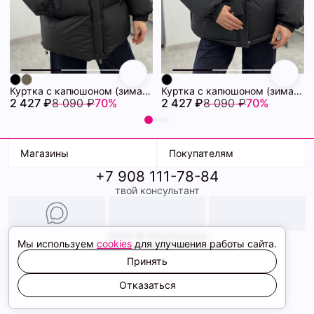
Куртка с капюшоном (зима) 72460880\15
Куртка с капюшоном (зима) 72460878\15
2 427 ₽
8 090 ₽
70%
2 427 ₽
8 090 ₽
70%
Магазины
Покупателям
+7 908 111-78-84
К. Маркса, 18
Доставка
твой консультант
Ленина, 15
Условия оплаты
ТК Терминал
Обмен и возврат
ТРК Континент
Подарочные карты
Образы
2026 © ShopDaAnna
Мы используем
cookies
для улучшения работы сайта.
Политика конфиденциальности
Соглашение cookie
Принять
Сайт создали
Отказаться