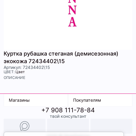
Куртка рубашка стеганая (демисезонная)
экокожа 72434402\15
Артикул: 72434402\15
ЦВЕТ:
Цвет
ОПИСАНИЕ
Магазины
Покупателям
+7 908 111-78-84
К. Маркса, 18
Доставка
твой консультант
Ленина, 15
Условия оплаты
ТК Терминал
Обмен и возврат
ТРК Континент
Подарочные карты
Образы
2026 © ShopDaAnna