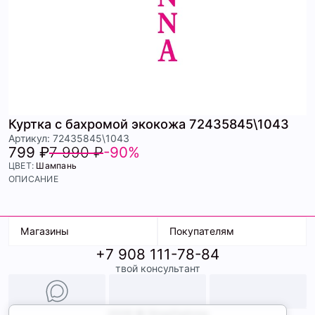
Куртка с бахромой экокожа 72435845\1043
Артикул: 72435845\1043
799 ₽
7 990 ₽
-90%
ЦВЕТ:
Шампань
ОПИСАНИЕ
Магазины
Покупателям
+7 908 111-78-84
К. Маркса, 18
Доставка
твой консультант
Ленина, 15
Условия оплаты
ТК Терминал
Обмен и возврат
ТРК Континент
Подарочные карты
Образы
2026 © ShopDaAnna