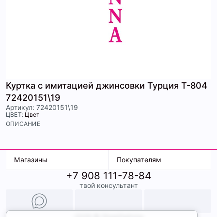
Куртка с имитацией джинсовки Турция Т-804
72420151\19
Артикул: 72420151\19
ЦВЕТ:
Цвет
ОПИСАНИЕ
Магазины
Покупателям
+7 908 111-78-84
К. Маркса, 18
Доставка
твой консультант
Ленина, 15
Условия оплаты
ТК Терминал
Обмен и возврат
ТРК Континент
Подарочные карты
Образы
2026 © ShopDaAnna