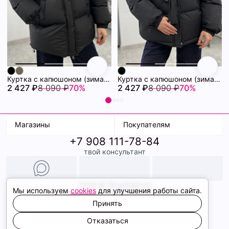
Куртка с капюшоном (зима) 72460880\15
Куртка с капюшоном (зима) 72460878\15
2 427 ₽
8 090 ₽
70%
2 427 ₽
8 090 ₽
70%
Магазины
Покупателям
+7 908 111-78-84
К. Маркса, 18
Доставка
твой консультант
Ленина, 15
Условия оплаты
ТК Терминал
Обмен и возврат
ТРК Континент
Подарочные карты
Образы
2026 © ShopDaAnna
Мы используем
cookies
для улучшения работы сайта.
Политика конфиденциальности
Соглашение cookie
Принять
Сайт создали
Отказаться