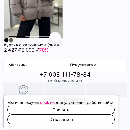
Куртка с капюшоном (зима) 72460880\1004
2 427 ₽
8 090 ₽
70%
Магазины
Покупателям
+7 908 111-78-84
К. Маркса, 18
Доставка
твой консультант
Ленина, 15
Условия оплаты
ТК Терминал
Обмен и возврат
ТРК Континент
Подарочные карты
Образы
2026 © ShopDaAnna
Мы используем
cookies
для улучшения работы сайта.
Политика конфиденциальности
Соглашение cookie
Принять
Сайт создали
Отказаться