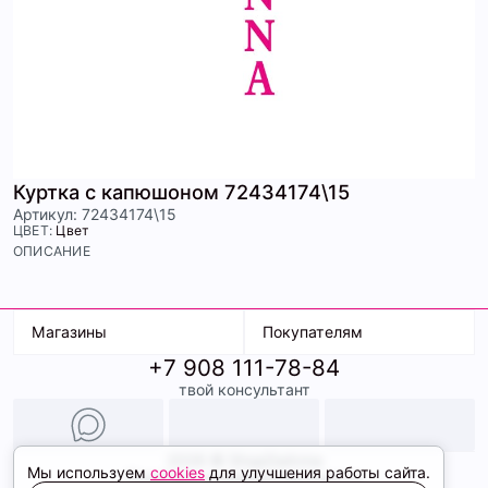
Куртка с капюшоном 72434174\15
Артикул: 72434174\15
ЦВЕТ:
Цвет
ОПИСАНИЕ
Магазины
Покупателям
+7 908 111-78-84
К. Маркса, 18
Доставка
твой консультант
Ленина, 15
Условия оплаты
ТК Терминал
Обмен и возврат
ТРК Континент
Подарочные карты
Образы
2026 © ShopDaAnna
Мы используем
cookies
для улучшения работы сайта.
Политика конфиденциальности