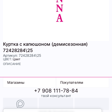
Куртка с капюшоном (демисезонная)
72428284\25
Артикул: 72428284\25
ЦВЕТ:
Цвет
ОПИСАНИЕ
Магазины
Покупателям
+7 908 111-78-84
К. Маркса, 18
Доставка
твой консультант
Ленина, 15
Условия оплаты
ТК Терминал
Обмен и возврат
ТРК Континент
Подарочные карты
Образы
2026 © ShopDaAnna