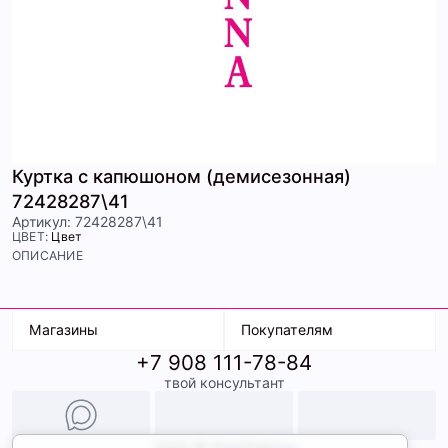
Куртка с капюшоном (демисезонная)
72428287\41
Артикул: 72428287\41
ЦВЕТ:
Цвет
ОПИСАНИЕ
Магазины
Покупателям
+7 908 111-78-84
К. Маркса, 18
Доставка
твой консультант
Ленина, 15
Условия оплаты
ТК Терминал
Обмен и возврат
ТРК Континент
Подарочные карты
Образы
2026 © ShopDaAnna