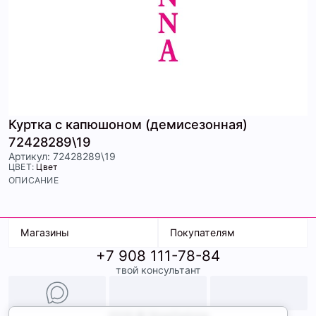
Куртка с капюшоном (демисезонная)
72428289\19
Артикул: 72428289\19
ЦВЕТ:
Цвет
ОПИСАНИЕ
Магазины
Покупателям
+7 908 111-78-84
К. Маркса, 18
Доставка
твой консультант
Ленина, 15
Условия оплаты
ТК Терминал
Обмен и возврат
ТРК Континент
Подарочные карты
Образы
2026 © ShopDaAnna