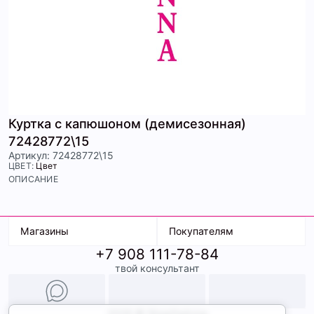
Куртка с капюшоном (демисезонная)
72428772\15
Артикул: 72428772\15
ЦВЕТ:
Цвет
ОПИСАНИЕ
Магазины
Покупателям
+7 908 111-78-84
К. Маркса, 18
Доставка
твой консультант
Ленина, 15
Условия оплаты
ТК Терминал
Обмен и возврат
ТРК Континент
Подарочные карты
Образы
2026 © ShopDaAnna