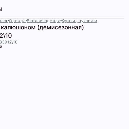
Ы
алог
Одежда
Верхняя одежда
Куртки | пуховики
с капюшоном (демисезонная)
2\10
433912\10
й