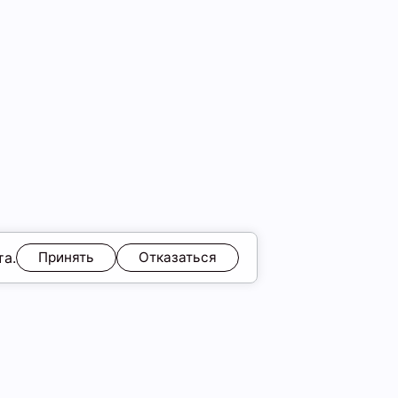
та.
Принять
Отказаться