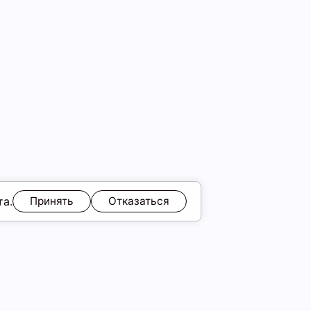
та.
Принять
Отказаться
идка