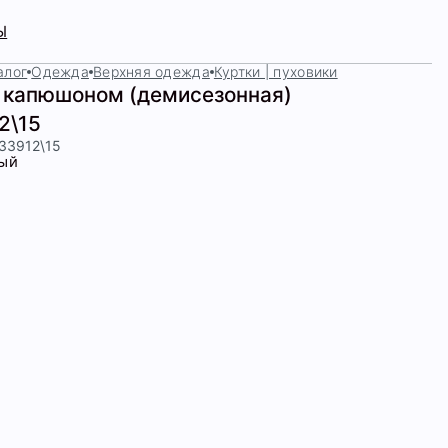
Ы
алог
Одежда
Верхняя одежда
Куртки | пуховики
с капюшоном (демисезонная)
2\15
433912\15
ый