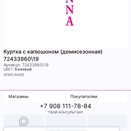
Куртка с капюшоном (демисезонная)
72433960\19
Артикул: 72433960\19
ЦВЕТ:
Бежевый
ОПИСАНИЕ
Магазины
Покупателям
+7 908 111-78-84
К. Маркса, 18
Доставка
твой консультант
Ленина, 15
Условия оплаты
ТК Терминал
Обмен и возврат
ТРК Континент
Подарочные карты
Образы
2026 © ShopDaAnna