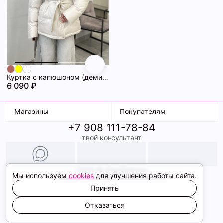
Куртка с капюшоном (демисезонная) 72462283\1015
6 090 ₽
Магазины
Покупателям
+7 908 111-78-84
К. Маркса, 18
Доставка
твой консультант
Ленина, 15
Условия оплаты
ТК Терминал
Обмен и возврат
ТРК Континент
Подарочные карты
Образы
2026 © ShopDaAnna
Мы используем
cookies
для улучшения работы сайта.
Политика конфиденциальности
Соглашение cookie
Принять
Сайт создали
Отказаться