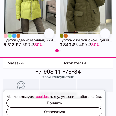
Куртка (демисезонная) 72462280\26
Куртка с капюшоном (демисезонная) 72462086\434
5 313 ₽
7 590 ₽
30%
3 843 ₽
5 490 ₽
30%
Магазины
Покупателям
+7 908 111-78-84
К. Маркса, 18
Доставка
твой консультант
Ленина, 15
Условия оплаты
ТК Терминал
Обмен и возврат
ТРК Континент
Подарочные карты
Образы
2026 © ShopDaAnna
Мы используем
cookies
для улучшения работы сайта.
Политика конфиденциальности
Соглашение cookie
Принять
Сайт создали
Отказаться