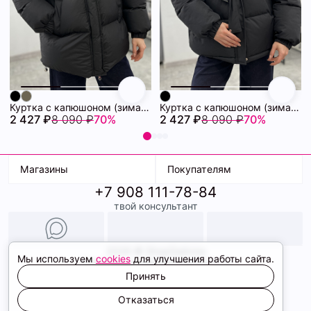
Куртка с капюшоном (зима) 72460880\15
Куртка с капюшоном (зима) 72460878\15
2 427 ₽
8 090 ₽
70%
2 427 ₽
8 090 ₽
70%
Магазины
Покупателям
+7 908 111-78-84
К. Маркса, 18
Доставка
твой консультант
Ленина, 15
Условия оплаты
ТК Терминал
Обмен и возврат
ТРК Континент
Подарочные карты
Образы
2026 © ShopDaAnna
Мы используем
cookies
для улучшения работы сайта.
Политика конфиденциальности
Соглашение cookie
Принять
Сайт создали
Отказаться