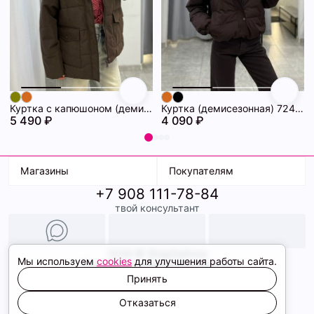
Куртка с капюшоном (демисезонная) 72462086\1013
Куртка (демисезонная) 72462069\1013
5 490 ₽
4 090 ₽
Магазины
Покупателям
+7 908 111-78-84
К. Маркса, 18
Доставка
твой консультант
Ленина, 15
Условия оплаты
ТК Терминал
Обмен и возврат
ТРК Континент
Подарочные карты
Образы
2026 © ShopDaAnna
Мы используем
cookies
для улучшения работы сайта.
Политика конфиденциальности
Соглашение cookie
Принять
Сайт создали
Отказаться