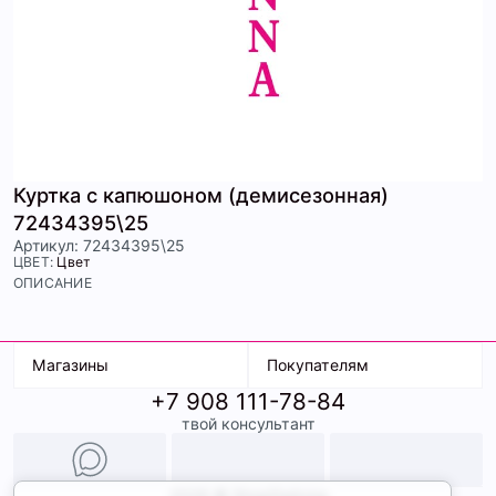
Куртка с капюшоном (демисезонная)
72434395\25
Артикул: 72434395\25
ЦВЕТ:
Цвет
ОПИСАНИЕ
Магазины
Покупателям
+7 908 111-78-84
К. Маркса, 18
Доставка
твой консультант
Ленина, 15
Условия оплаты
ТК Терминал
Обмен и возврат
ТРК Континент
Подарочные карты
Образы
2026 © ShopDaAnna