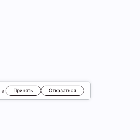
та.
Принять
Отказаться