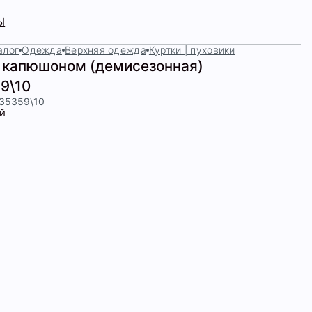
Ы
алог
Одежда
Верхняя одежда
Куртки | пуховики
с капюшоном (демисезонная)
9\10
435359\10
й