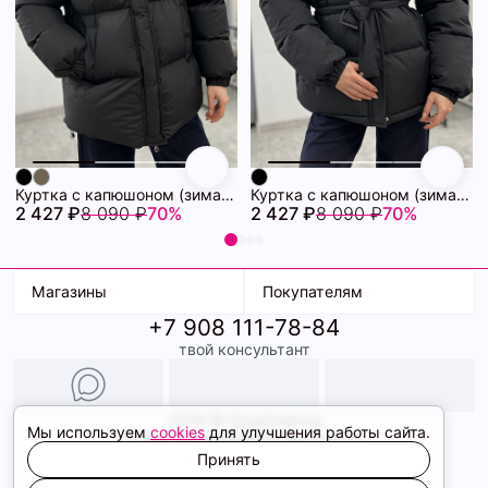
Куртка с капюшоном (зима) 72460880\15
Куртка с капюшоном (зима) 72460878\15
2 427 ₽
8 090 ₽
70%
2 427 ₽
8 090 ₽
70%
Магазины
Покупателям
+7 908 111-78-84
К. Маркса, 18
Доставка
твой консультант
Ленина, 15
Условия оплаты
ТК Терминал
Обмен и возврат
ТРК Континент
Подарочные карты
Образы
2026 © ShopDaAnna
Мы используем
cookies
для улучшения работы сайта.
Политика конфиденциальности
Соглашение cookie
Принять
Сайт создали