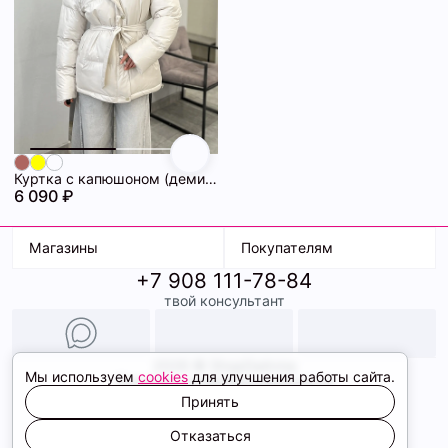
Куртка с капюшоном (демисезонная) 72462283\1015
6 090 ₽
Магазины
Покупателям
+7 908 111-78-84
К. Маркса, 18
Доставка
твой консультант
Ленина, 15
Условия оплаты
ТК Терминал
Обмен и возврат
ТРК Континент
Подарочные карты
Образы
2026 © ShopDaAnna
Мы используем
cookies
для улучшения работы сайта.
Политика конфиденциальности
Соглашение cookie
Принять
Сайт создали
Отказаться