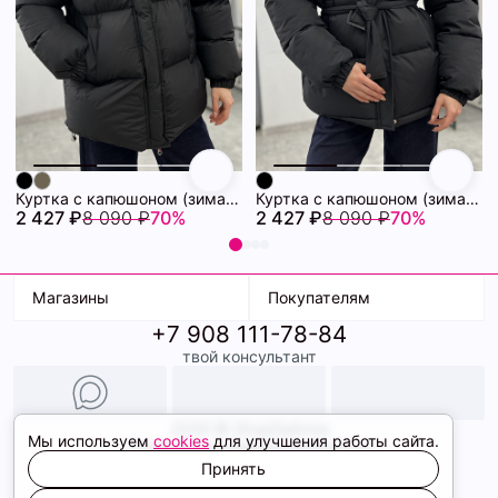
Куртка с капюшоном (зима) 72460880\15
Куртка с капюшоном (зима) 72460878\15
2 427 ₽
8 090 ₽
70%
2 427 ₽
8 090 ₽
70%
Магазины
Покупателям
+7 908 111-78-84
К. Маркса, 18
Доставка
твой консультант
Ленина, 15
Условия оплаты
ТК Терминал
Обмен и возврат
ТРК Континент
Подарочные карты
Образы
2026 © ShopDaAnna
Мы используем
cookies
для улучшения работы сайта.
Политика конфиденциальности
Соглашение cookie
Принять
Сайт создали