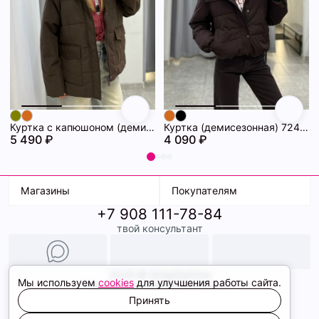
Куртка с капюшоном (демисезонная) 72462086\1013
Куртка (демисезонная) 72462069\1013
5 490 ₽
4 090 ₽
Магазины
Покупателям
+7 908 111-78-84
К. Маркса, 18
Доставка
твой консультант
Ленина, 15
Условия оплаты
ТК Терминал
Обмен и возврат
ТРК Континент
Подарочные карты
Образы
2026 © ShopDaAnna
Мы используем
cookies
для улучшения работы сайта.
Политика конфиденциальности
Соглашение cookie
Принять
Сайт создали