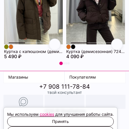
Куртка с капюшоном (демисезонная) 72462086\1013
Куртка (демисезонная) 72462069\1013
5 490 ₽
4 090 ₽
Магазины
Покупателям
+7 908 111-78-84
К. Маркса, 18
Доставка
твой консультант
Ленина, 15
Условия оплаты
ТК Терминал
Обмен и возврат
ТРК Континент
Подарочные карты
Образы
2026 © ShopDaAnna
Мы используем
cookies
для улучшения работы сайта.
Политика конфиденциальности
Соглашение cookie
Принять
Сайт создали