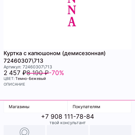
Куртка с капюшоном (демисезонная)
72460307\713
Артикул: 72460307\713
2 457 ₽
8 190 ₽
-70%
ЦВЕТ:
Темно-Бежевый
ОПИСАНИЕ
Магазины
Покупателям
+7 908 111-78-84
К. Маркса, 18
Доставка
твой консультант
Ленина, 15
Условия оплаты
ТК Терминал
Обмен и возврат
ТРК Континент
Подарочные карты