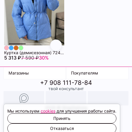
Куртка (демисезонная) 72462280\20
5 313 ₽
7 590 ₽
30%
Магазины
Покупателям
+7 908 111-78-84
К. Маркса, 18
Доставка
твой консультант
Ленина, 15
Условия оплаты
ТК Терминал
Обмен и возврат
ТРК Континент
Подарочные карты
Образы
2026 © ShopDaAnna
Мы используем
cookies
для улучшения работы сайта.
Политика конфиденциальности
Соглашение cookie
Принять
Сайт создали
Отказаться