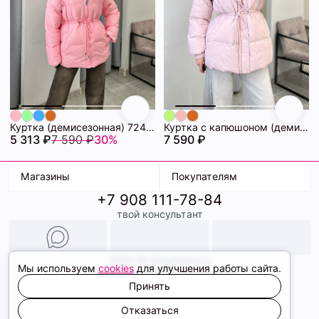
Куртка (демисезонная) 72462280\445
Куртка с капюшоном (демисезонная) 72462282\440
5 313 ₽
7 590 ₽
30%
7 590 ₽
Магазины
Покупателям
+7 908 111-78-84
К. Маркса, 18
Доставка
твой консультант
Ленина, 15
Условия оплаты
ТК Терминал
Обмен и возврат
ТРК Континент
Подарочные карты
Образы
2026 © ShopDaAnna
Мы используем
cookies
для улучшения работы сайта.
Политика конфиденциальности
Соглашение cookie
Принять
Сайт создали
Отказаться