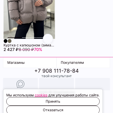
Куртка с капюшоном (зима) 72460880\1004
2 427 ₽
8 090 ₽
70%
Магазины
Покупателям
+7 908 111-78-84
К. Маркса, 18
Доставка
твой консультант
Ленина, 15
Условия оплаты
ТК Терминал
Обмен и возврат
ТРК Континент
Подарочные карты
Образы
2026 © ShopDaAnna
Мы используем
cookies
для улучшения работы сайта.
Политика конфиденциальности
Соглашение cookie
Принять
Сайт создали
Отказаться