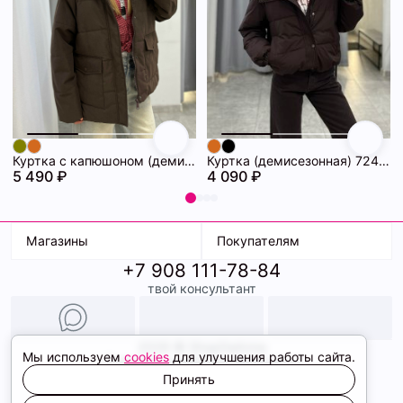
Куртка с капюшоном (демисезонная) 72462086\1013
Куртка (демисезонная) 72462069\1013
5 490 ₽
4 090 ₽
Магазины
Покупателям
+7 908 111-78-84
К. Маркса, 18
Доставка
твой консультант
Ленина, 15
Условия оплаты
ТК Терминал
Обмен и возврат
ТРК Континент
Подарочные карты
Образы
2026 © ShopDaAnna
Мы используем
cookies
для улучшения работы сайта.
Политика конфиденциальности
Соглашение cookie
Принять
Сайт создали