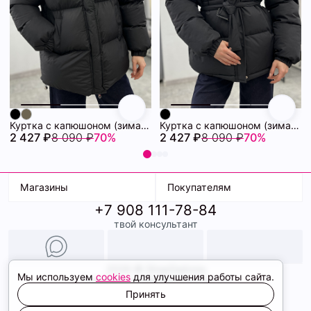
Куртка с капюшоном (зима) 72460880\15
Куртка с капюшоном (зима) 72460878\15
2 427 ₽
8 090 ₽
70%
2 427 ₽
8 090 ₽
70%
Магазины
Покупателям
+7 908 111-78-84
К. Маркса, 18
Доставка
твой консультант
Ленина, 15
Условия оплаты
ТК Терминал
Обмен и возврат
ТРК Континент
Подарочные карты
Образы
2026 © ShopDaAnna
Мы используем
cookies
для улучшения работы сайта.
Политика конфиденциальности
Соглашение cookie
Принять
Сайт создали