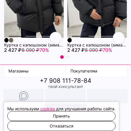
Куртка с капюшоном (зима) 72460880\15
Куртка с капюшоном (зима) 72460878\15
2 427 ₽
8 090 ₽
70%
2 427 ₽
8 090 ₽
70%
Магазины
Покупателям
+7 908 111-78-84
К. Маркса, 18
Доставка
твой консультант
Ленина, 15
Условия оплаты
ТК Терминал
Обмен и возврат
ТРК Континент
Подарочные карты
Образы
2026 © ShopDaAnna
Мы используем
cookies
для улучшения работы сайта.
Политика конфиденциальности
Соглашение cookie
Принять
Сайт создали
Отказаться