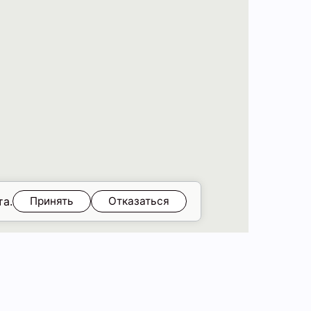
та.
Принять
Отказаться