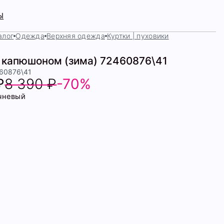
Ы
алог
Одежда
Верхняя одежда
Куртки | пуховики
с капюшоном (зима) 72460876\41
460876\41
₽
8 390 ₽
-70%
чневый