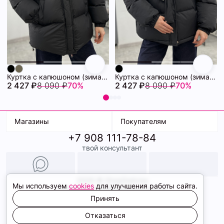
Куртка с капюшоном (зима) 72460880\15
Куртка с капюшоном (зима) 72460878\15
2 427 ₽
8 090 ₽
70%
2 427 ₽
8 090 ₽
70%
Магазины
Покупателям
+7 908 111-78-84
К. Маркса, 18
Доставка
твой консультант
Ленина, 15
Условия оплаты
ТК Терминал
Обмен и возврат
ТРК Континент
Подарочные карты
Образы
2026 © ShopDaAnna
Мы используем
cookies
для улучшения работы сайта.
Политика конфиденциальности
Соглашение cookie
Принять
Сайт создали
Отказаться