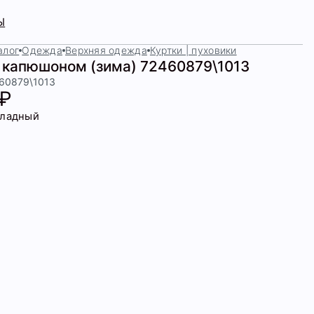
Ы
алог
Одежда
Верхняя одежда
Куртки | пуховики
с капюшоном (зима) 72460879\1013
460879\1013
 ₽
ладный