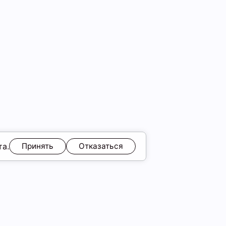
та.
Принять
Отказаться