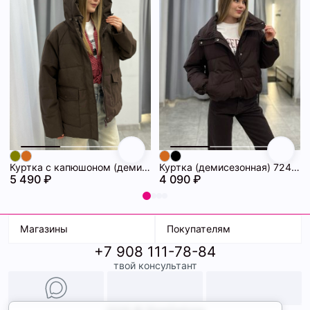
Куртка с капюшоном (демисезонная) 72462086\1013
Куртка (демисезонная) 72462069\1013
5 490 ₽
4 090 ₽
Магазины
Покупателям
+7 908 111-78-84
К. Маркса, 18
Доставка
твой консультант
Ленина, 15
Условия оплаты
ТК Терминал
Обмен и возврат
ТРК Континент
Подарочные карты
Образы