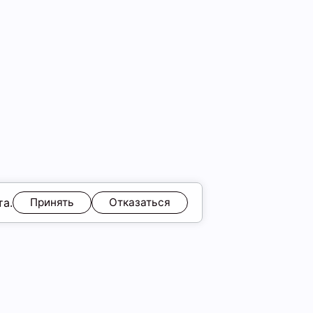
та.
Принять
Отказаться