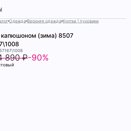
Ы
алог
Одежда
Верхняя одежда
Куртки | пуховики
с капюшоном (зима) 8507
7\1008
457167\1008
4 890 ₽
-90%
итовый