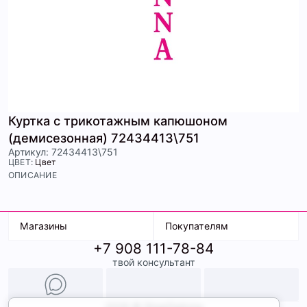
Куртка с трикотажным капюшоном
(демисезонная) 72434413\751
Артикул: 72434413\751
ЦВЕТ:
Цвет
ОПИСАНИЕ
Магазины
Покупателям
+7 908 111-78-84
К. Маркса, 18
Доставка
твой консультант
Ленина, 15
Условия оплаты
ТК Терминал
Обмен и возврат
ТРК Континент
Подарочные карты
Образы
2026 © ShopDaAnna