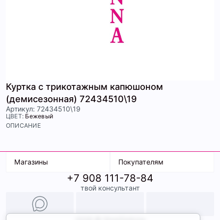
Куртка с трикотажным капюшоном
(демисезонная) 72434510\19
Артикул: 72434510\19
ЦВЕТ:
Бежевый
ОПИСАНИЕ
Магазины
Покупателям
+7 908 111-78-84
К. Маркса, 18
Доставка
твой консультант
Ленина, 15
Условия оплаты
ТК Терминал
Обмен и возврат
ТРК Континент
Подарочные карты
Образы
2026 © ShopDaAnna