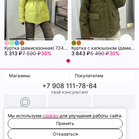
Куртка (демисезонная) 72462280\26
Куртка с капюшоном (демисезонная) 72462086\434
5 313 ₽
7 590 ₽
30%
3 843 ₽
5 490 ₽
30%
Магазины
Покупателям
+7 908 111-78-84
К. Маркса, 18
Доставка
твой консультант
Ленина, 15
Условия оплаты
ТК Терминал
Обмен и возврат
ТРК Континент
Подарочные карты
Образы
2026 © ShopDaAnna
Мы используем
cookies
для улучшения работы сайта.
Политика конфиденциальности
Соглашение cookie
Принять
Сайт создали
Отказаться