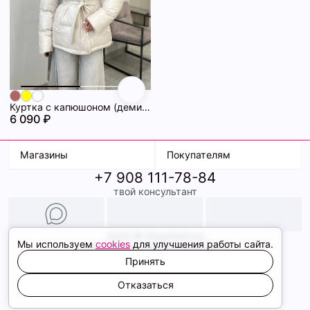
Куртка с капюшоном (демисезонная) 72462283\1015
6 090 ₽
Магазины
Покупателям
+7 908 111-78-84
К. Маркса, 18
Доставка
твой консультант
Ленина, 15
Условия оплаты
ТК Терминал
Обмен и возврат
ТРК Континент
Подарочные карты
Образы
2026 © ShopDaAnna
Мы используем
cookies
для улучшения работы сайта.
Политика конфиденциальности
Соглашение cookie
Принять
Сайт создали
Отказаться