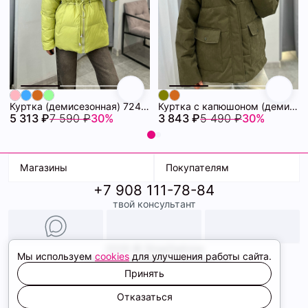
Куртка (демисезонная) 72462280\26
Куртка с капюшоном (демисезонная) 72462086\434
5 313 ₽
7 590 ₽
30%
3 843 ₽
5 490 ₽
30%
Магазины
Покупателям
+7 908 111-78-84
К. Маркса, 18
Доставка
твой консультант
Ленина, 15
Условия оплаты
ТК Терминал
Обмен и возврат
ТРК Континент
Подарочные карты
Образы
2026 © ShopDaAnna
Мы используем
cookies
для улучшения работы сайта.
Политика конфиденциальности
Соглашение cookie
Принять
Сайт создали
Отказаться