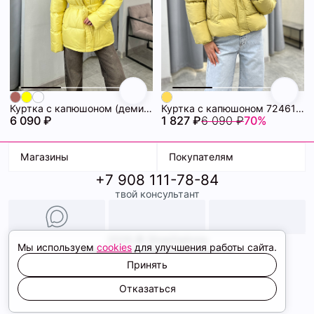
Куртка с капюшоном (демисезонная) 72462283\37
Куртка с капюшоном 72461229\734
6 090 ₽
1 827 ₽
6 090 ₽
70%
Магазины
Покупателям
+7 908 111-78-84
К. Маркса, 18
Доставка
твой консультант
Ленина, 15
Условия оплаты
ТК Терминал
Обмен и возврат
ТРК Континент
Подарочные карты
Образы
2026 © ShopDaAnna
Мы используем
cookies
для улучшения работы сайта.
Политика конфиденциальности
Соглашение cookie
Принять
Сайт создали
Отказаться