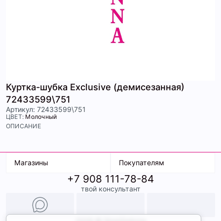
Куртка-шубка Exclusive (демисезанная)
72433599\751
Артикул: 72433599\751
ЦВЕТ:
Молочный
ОПИСАНИЕ
Магазины
Покупателям
+7 908 111-78-84
К. Маркса, 18
Доставка
твой консультант
Ленина, 15
Условия оплаты
ТК Терминал
Обмен и возврат
ТРК Континент
Подарочные карты
Образы
2026 © ShopDaAnna