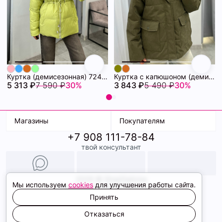
Куртка (демисезонная) 72462280\26
Куртка с капюшоном (демисезонная) 72462086\434
5 313 ₽
7 590 ₽
30%
3 843 ₽
5 490 ₽
30%
Магазины
Покупателям
+7 908 111-78-84
К. Маркса, 18
Доставка
твой консультант
Ленина, 15
Условия оплаты
ТК Терминал
Обмен и возврат
ТРК Континент
Подарочные карты
Образы
2026 © ShopDaAnna
Мы используем
cookies
для улучшения работы сайта.
Политика конфиденциальности
Соглашение cookie
Принять
Сайт создали
Отказаться