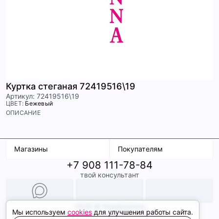
Куртка стеганая 72419516\19
Артикул: 72419516\19
ЦВЕТ:
Бежевый
ОПИСАНИЕ
Магазины
Покупателям
+7 908 111-78-84
К. Маркса, 18
Доставка
твой консультант
Ленина, 15
Условия оплаты
ТК Терминал
Обмен и возврат
ТРК Континент
Подарочные карты
Образы
2026 © ShopDaAnna
Мы используем
cookies
для улучшения работы сайта.
Политика конфиденциальности