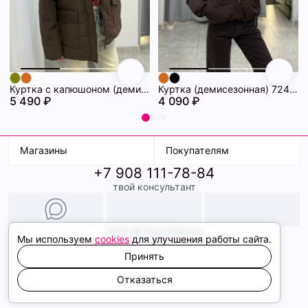
Куртка с капюшоном (демисезонная) 72462086\1013
Куртка (демисезонная) 72462069\1013
5 490 ₽
4 090 ₽
Магазины
Покупателям
+7 908 111-78-84
К. Маркса, 18
Доставка
твой консультант
Ленина, 15
Условия оплаты
ТК Терминал
Обмен и возврат
ТРК Континент
Подарочные карты
Образы
2026 © ShopDaAnna
Мы используем
cookies
для улучшения работы сайта.
Политика конфиденциальности
Соглашение cookie
Принять
Сайт создали
Отказаться